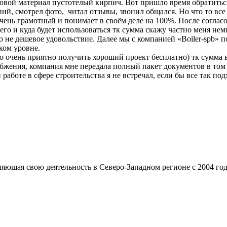
еновой материал пустотелый кирпич. Вот пришло время обратить
, смотрел фото, читал отзывы, звонил общался. Но что то все
чень грамотный и понимает в своём деле на 100%. После соглас
чего и куда будет использоваться тк сумма скажу частно меня н
ю не дешевое удовольствие. Далее мы с компанией «Boiler-spb»
ком уровне.
о очень приятно получить хороший проект бесплатно) тк сумма 
набжения, компания мне передала полный пакет документов в т
боте в сфере строительства я не встречал, если бы все так под
ющая свою деятельность в Северо-Западном регионе с 2004 год