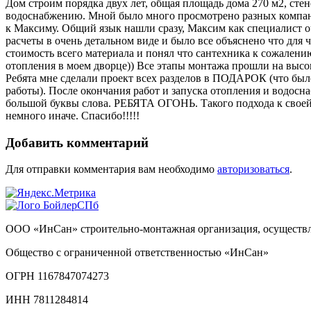
Дом строим порядка двух лет, общая площадь дома 270 м2, ст
водоснабжению. Мной было много просмотрено разных компаний
к Максиму. Общий язык нашли сразу, Максим как специалист о
расчеты в очень детальном виде и было все объяснено что для 
стоимость всего материала и понял что сантехника к сожалени
отопления в моем дворце)) Все этапы монтажа прошли на высо
Ребята мне сделали проект всех разделов в ПОДАРОК (что был
работы). После окончания работ и запуска отопления и водос
большой буквы слова. РЕБЯТА ОГОНЬ. Такого подхода к своей ра
немного иначе. Спасибо!!!!!
Добавить комментарий
Для отправки комментария вам необходимо
авторизоваться
.
ООО «ИнСан» строительно-монтажная организация, осуществля
Общество с ограниченной ответственностью «ИнСан»
ОГРН 1167847074273
ИНН 7811284814