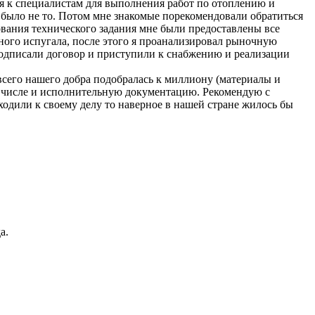
ся к специалистам для выполнения работ по отоплению и
 было не то. Потом мне знакомые порекомендовали обратиться
ования технического задания мне были предоставлены все
емного испугала, после этого я проанализировал рыночную
 подписали договор и приступили к снабжению и реализации
всего нашего добра подобралась к миллиону (материалы и
ом числе и исполнительную документацию. Рекомендую с
ходили к своему делу то наверное в нашей стране жилось бы
а.