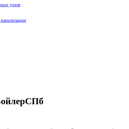
рных узлов
 канализации
 БойлерСПб