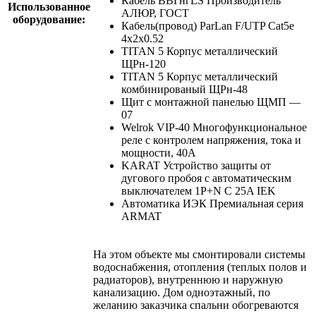
Кабель ВВГнгLS Производитель
Использованное
АЛЮР, ГОСТ
оборудование:
Кабель(провод) ParLan F/UTP Cat5e
4х2х0.52
TITAN 5 Корпус металлический
ЩРн-120
TITAN 5 Корпус металлический
комбинированый ЩРн-48
Щит с монтажной панелью ЩМП —
07
Welrok VIP-40 Многофункциональное
реле с контролем напряжения, тока и
мощности, 40А
KARAT Устройство защиты от
дугового пробоя c автоматическим
выключателем 1P+N C 25A IEK
Автоматика ИЭК Премиальная серия
ARMAT
На этом объекте мы смонтировали системы
водоснабжения, отопления (теплых полов и
радиаторов), внутреннюю и наружную
канализацию. Дом одноэтажный, по
желанию заказчика спальни обогреваются